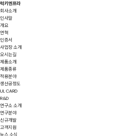
럭키엔프라
회사소개
인사말
개요
연혁
인증서
사업장 소개
오시는길
제품소개
제품종류
적용분야
생산공정도
UL CARD
R&D
연구소 소개
연구분야
신규개발
고객지원
뉴스 소식